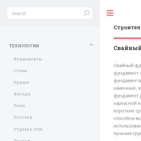
Toggle
Строител
ТЕХНОЛОГИИ
Свайный
Фундаменты
Свайный фун
Стены
фундамент 
фундамента,
Крыши
каменные, к
Фасады
фундамент 
каркасной 
Полы
короткие ср
способна вы
Потолки
использован
Отделка стен
пучения гру
Дренаж