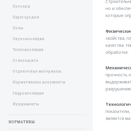
Строительн
Потолки
но и обеспе
которые оп
Перегородки
Полы
Физически
свойства, п
Звукоизоляция
качества. Н
Теплоизоляция
обработке.
Огнезащита
Механичес
Отделочные материалы
прочность н
выдерживат
Нормативные документы
разрушению
Гидроизоляция
Технологи
Фундаменты
показатели,
является ма
НОРМАТИВЫ