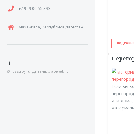
+7 999 00 55 333
Махачкала, Республика Дагестан
ПОДРОБНЕ
Перего
©
rosstroy.ru
. Дизайн:
placeweb.ru
.
Если вы х
перегород
или дома, 
материалы.