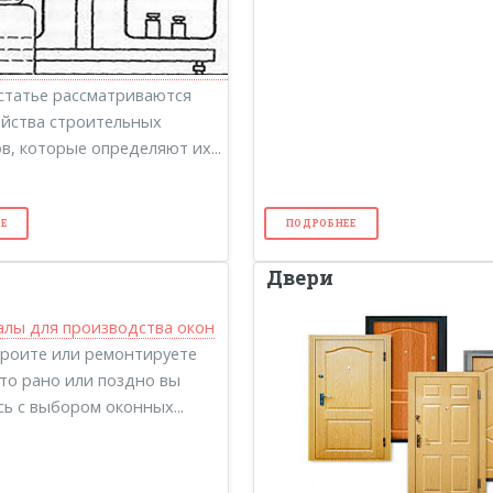
статье рассматриваются
йства строительных
в, которые определяют их...
Е
ПОДРОБНЕЕ
Двери
троите или ремонтируете
 то рано или поздно вы
сь с выбором оконных...