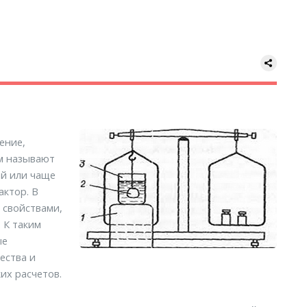
ение,
м называют
й или чаще
актор. В
 свойствами,
 К таким
ые
ества и
их расчетов.