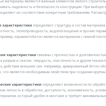
ые материалы являются важным элементом любого строительс
чивать надежность и безопасность конструкции. При выборе
ределяют их соответствие конкретным требованиям. Рассмот
е характеристики
определяют структуру и состав материала.
лотность, теплопроводность, водопоглощение и прочие парам
апример, керамзитобетон является материалом с низкой плотн
кие характеристики
связаны с прочностью и долговечностью 
а разрыв и сжатие, твердость, эластичность и другие показа
ь действие внешних сил. Например, армированный бетон обл
, что является необходимым свойством при создании крупных
ческие характеристики
определяют возможности по обработк
 как легкость в обработке, доступность, экономичность, усло
териалом, который удобен в монтаже и требует минимальных 