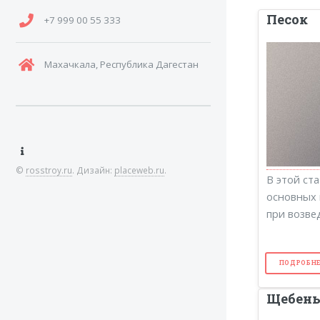
Песок
+7 999 00 55 333
Махачкала, Республика Дагестан
©
rosstroy.ru
. Дизайн:
placeweb.ru
.
В этой ст
основных 
при возве
ПОДРОБНЕ
Щебен