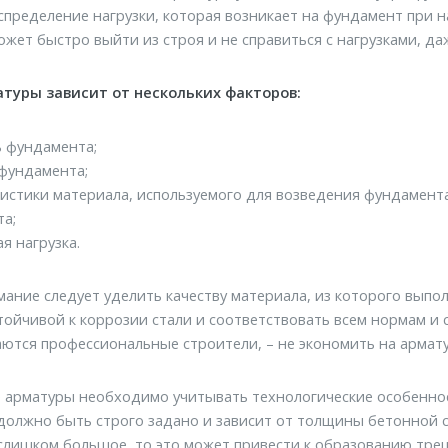
спределение нагрузки, которая возникает на фундамент при
жет быстро выйти из строя и не справиться с нагрузками, да
туры зависит от нескольких факторов:
 фундамента;
фундамента;
истики материала, используемого для возведения фундамента
та;
я нагрузка.
ание следует уделить качеству материала, из которого выпо
тойчивой к коррозии стали и соответствовать всем нормам и 
ются профессиональные строители, – не экономить на армату
 арматуры необходимо учитывать технологические особеннос
должно быть строго задано и зависит от толщины бетонной с
слишком большое, то это может привести к образованию тре