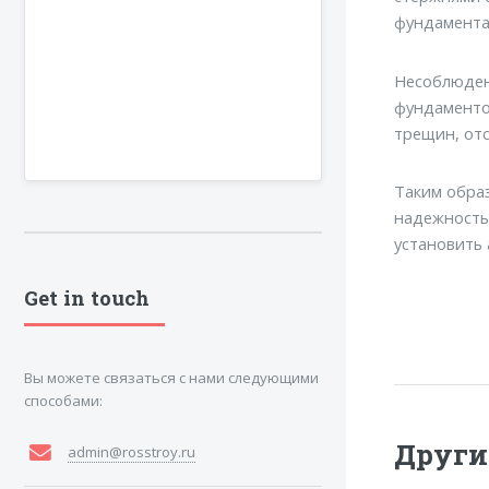
фундамента
Несоблюден
фундаментом
трещин, от
Таким образ
надежность
установить 
Get in touch
Вы можете связаться с нами следующими
способами:
Други
admin@rosstroy.ru