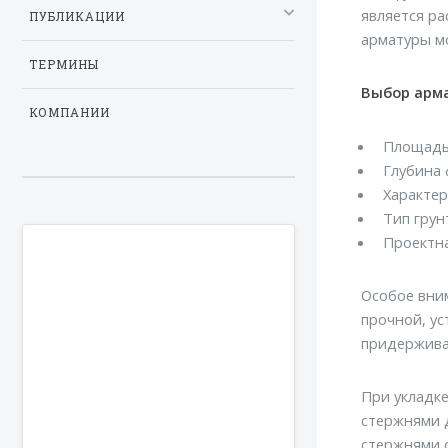
является ра
ПУБЛИКАЦИИ
арматуры мо
ТЕРМИНЫ
Выбор арма
КОМПАНИИ
Площадь
Глубина 
Характер
Тип грун
Проектна
Особое вним
прочной, ус
придержива
При укладке
стержнями 
стержнями 