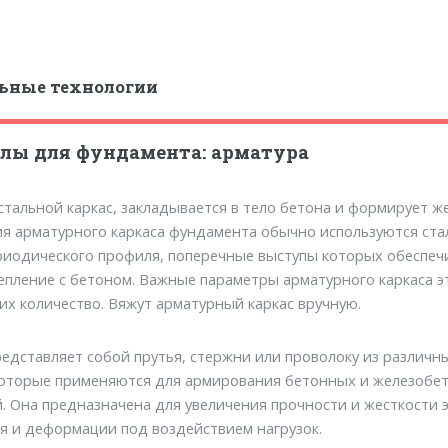
ьные технологии
лы для фундамента: арматура
стальной каркас, закладывается в тело бетона и формирует ж
ия арматурного каркаса фундамента обычно используются ст
риодического профиля, поперечные выступы которых обеспе
епление с бетоном. Важные параметры арматурного каркаса э
их количество. Вяжут арматурный каркас вручную.
едставляет собой прутья, стержни или проволоку из различн
 которые применяются для армирования бетонных и железобе
. Она предназначена для увеличения прочности и жесткости 
я и деформации под воздействием нагрузок.