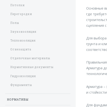
Потолки
Основные ви
где требует
Перегородки
строительст
Полы
сцепления с
Звукоизоляция
Для выбора
Теплоизоляция
грунта и кл
соответство
Огнезащита
Отделочные материалы
Правильная 
Нормативные документы
Арматура до
технологич
Гидроизоляция
Фундаменты
Арматура –
и стойкост
НОРМАТИВЫ
Для фундаме