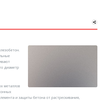
елезобетон.
альные
чивают
то диаметр
ых металлов
тонных
элемента и защиты бетона от растрескивания,